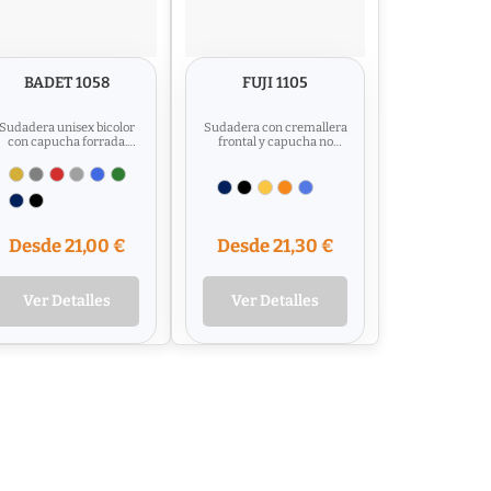
BADET 1058
FUJI 1105
Sudadera unisex bicolor
Sudadera con cremallera
con capucha forrada.
frontal y capucha no
Manga ranglán. Puños y
perchada. Capucha
cinturilla en canalé 1x1
forrada con rejilla de
con...
poliéster....
Desde 21,00 €
Desde 21,30 €
Ver Detalles
Ver Detalles