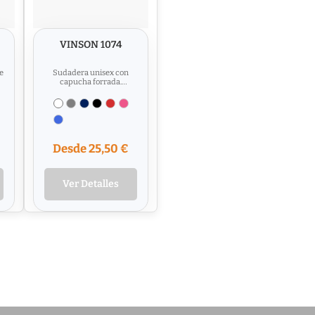
VINSON 1074
e
Sudadera unisex con
capucha forrada.
Algodón orgánico
.
peinado. Manga ranglán.
Puños y cinturilla...
Desde 25,50 €
Ver Detalles