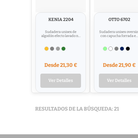
KENIA 2204
OTTO 6702
Sudadera unisex de
Sudadera unisex oversiz
algodón efecto lavado no
con capucha forrada en
perchado, con capucha.
el mismo tejido.
Bolsillo canguro. Puños y...
Cubrecosturas en cuello
Dos...
Desde 21,30 €
Desde 21,90 €
Ver Detalles
Ver Detalles
RESULTADOS DE LA BÚSQUEDA: 21