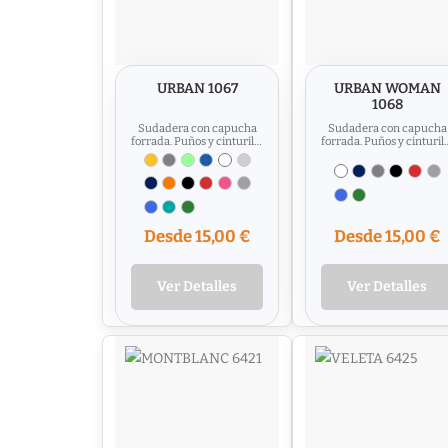
URBAN 1067
URBAN WOMAN
1068
Sudadera con capucha
Sudadera con capucha
forrada. Puños y cinturilla
forrada. Puños y cinturil
en canalé 2x1 con
en canalé 1x1 con
elastano. Cubrecosturas
elastano. Apertura en
del...
puños...
Desde 15,00 €
Desde 15,00 €
Ver Detalles
Ver Detalles