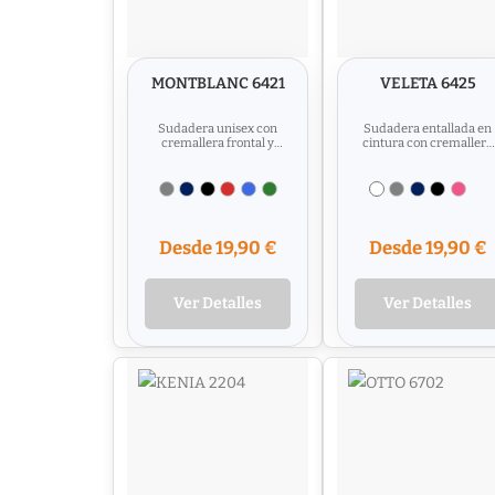
MONTBLANC 6421
VELETA 6425
Sudadera unisex con
Sudadera entallada en
cremallera frontal y
cintura con cremallera
capucha. Cremallera al
frontal y capucha.
tono. Bolsillos canguro,...
Cremallera metálica.
Bolsillos...
Desde 19,90 €
Desde 19,90 €
Ver Detalles
Ver Detalles