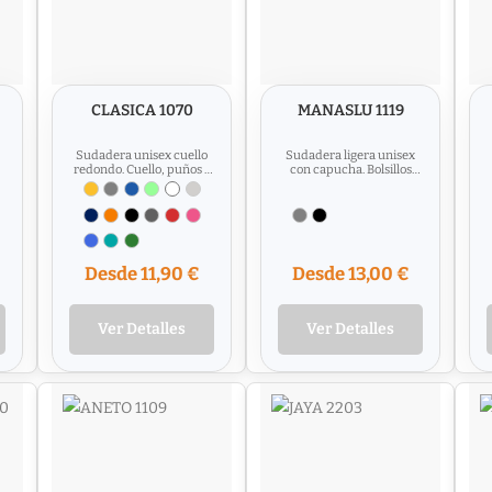
CLASICA 1070
MANASLU 1119
Sudadera unisex cuello
Sudadera ligera unisex
redondo. Cuello, puños y
con capucha. Bolsillos
o
cinturilla en canalé 2x1
laterales a las costuras.
con elastano....
Puños y bajo en tejido...
Desde 11,90 €
Desde 13,00 €
Ver Detalles
Ver Detalles