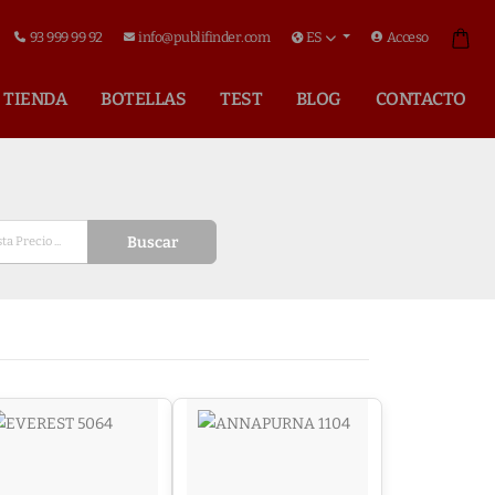
93 999 99 92
info@publifinder.com
ES
Acceso
TIENDA
BOTELLAS
TEST
BLOG
CONTACTO
Buscar