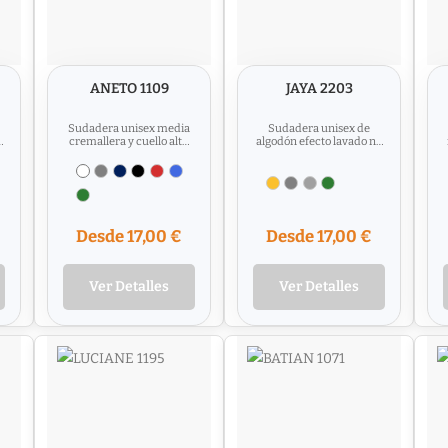
ANETO 1109
JAYA 2203
Sudadera unisex media
Sudadera unisex de
la
cremallera y cuello alto.
algodón efecto lavado no
Cremallera al tono. Puños
perchado, cuello
y cinturilla en canalé...
redondo. Cuello, puños y
cinturilla...
Desde 17,00 €
Desde 17,00 €
Ver Detalles
Ver Detalles