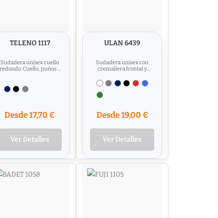
TELENO 1117
ULAN 6439
Sudadera unisex cuello
Sudadera unisex con
redondo. Cuello, puños y
cremallera frontal y
cinturilla en canalé 2x1
cuello alto. Cremallera al
con elastano....
tono. Dos bolsillos...
Desde 17,70 €
Desde 19,00 €
Ver Detalles
Ver Detalles