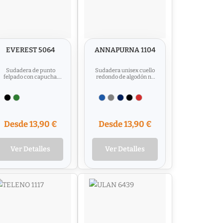
EVEREST 5064
ANNAPURNA 1104
Sudadera de punto
Sudadera unisex cuello
felpado con capucha.
redondo de algodón no
Cremalleras inyectadas
perchado. Manga
con tiradores de diseño,...
ranglan. Cuello, puños y
cinturilla...
Desde 13,90 €
Desde 13,90 €
Ver Detalles
Ver Detalles