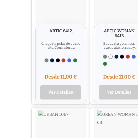
ARTIC 6412
ARTIC WOMAN
6413
Chaqueta polar de cuello
Sudadera polar, con
alto. Cremalleras
cuello alto forrado y
inyectadas a tono con
cubre costuras reforzad
tiradores en tejido....
a tono. Cremallera
inyectada...
Desde 11,00 €
Desde 11,00 €
Ver Detalles
Ver Detalles