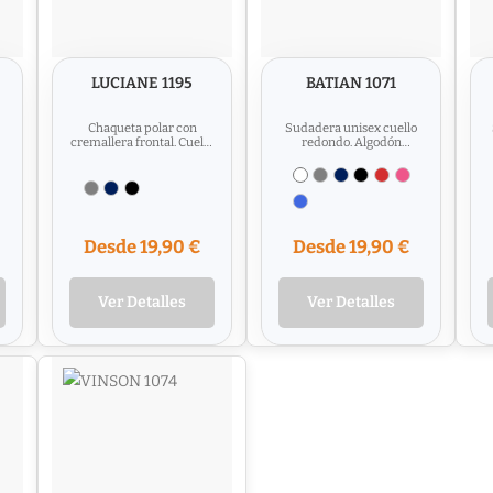
LUCIANE 1195
BATIAN 1071
Chaqueta polar con
Sudadera unisex cuello
cremallera frontal. Cuello
redondo. Algodón
alto y puños con vivo
orgánico peinado. Cuello,
elástico. Bolsillo en
puños y cinturilla en
manga...
canalé...
Desde 19,90 €
Desde 19,90 €
Ver Detalles
Ver Detalles