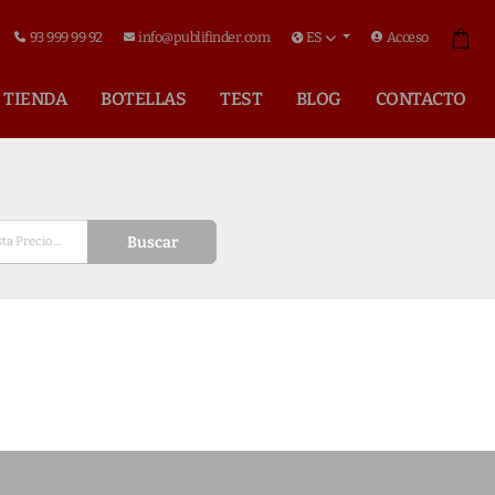
93 999 99 92
info@publifinder.com
ES
Acceso
TIENDA
BOTELLAS
TEST
BLOG
CONTACTO
Buscar