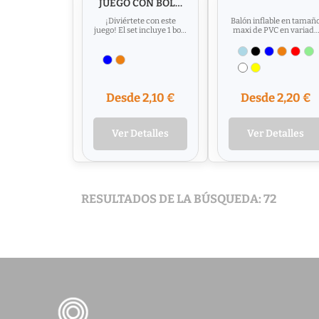
JUEGO CON BOLA
DE VENTOSA
¡Diviértete con este
Balón inflable en tamañ
juego! El set incluye 1 bola
maxi de PVC en variada
con ventosas y 2
gama de vivos colores.
pequeños juegos
Medidas Desinflado: 47..
supercatch.
Desde 2,10 €
Desde 2,20 €
Ver Detalles
Ver Detalles
RESULTADOS DE LA BÚSQUEDA: 72