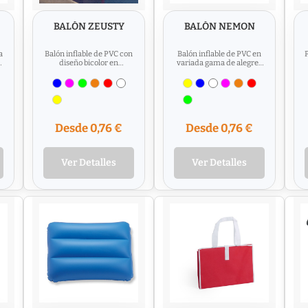
BALÓN ZEUSTY
BALÓN NEMON
a
Balón inflable de PVC con
Balón inflable de PVC en
P
e
diseño bicolor en
variada gama de alegres
combinación de paneles
colores. De acabado
blancos y transparentes
transparente, excepto
en...
color...
Desde 0,76 €
Desde 0,76 €
Ver Detalles
Ver Detalles