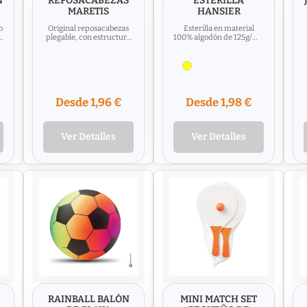
N
REPOSACABEZAS
ESTERILLA
MARETIS
HANSIER
o
Original reposacabezas
Esterilla en material
P
plegable, con estructura
100% algodón de 125g/m2
fabricada en madera y
en original diseño
tela en 100% algodón de...
circular de vivos colores
y...
Desde 1,96 €
Desde 1,98 €
Ver Detalles
Ver Detalles
RAINBALL BALÓN
MINI MATCH SET