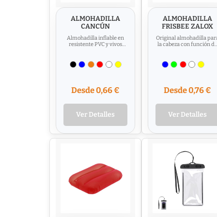
ALMOHADILLA
ALMOHADILLA
CANCÚN
FRISBEE ZALOX
Almohadilla inflable en
Original almohadilla par
resistente PVC y vivos
la cabeza con función d
colores. Composition :
frisbee, de diseño
PVC.
redondo con aro
hinchable...
Desde 0,66 €
Desde 0,76 €
Ver Detalles
Ver Detalles