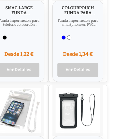
SMAG LARGE
COLOURPOUCH
FUNDA
FUNDA PARA
IMPERMEABLE
SMARTPHONE
Funda impermeable para
Funda impermeable para
PARA MÓVIL
teléfono con cordón
smartphone en PVC.
ajustable y desmontable.
Incluye cuerda de
Índice de
poliéster, hebilla de
impermeabilidad:...
seguridad y...
Desde 1,22 €
Desde 1,34 €
Ver Detalles
Ver Detalles