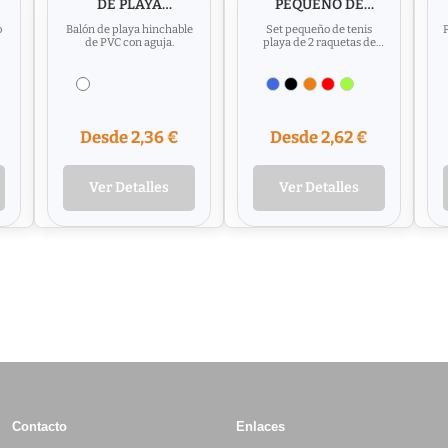
DE PLAYA
PEQUEÑO DE
HINCHABLE DE
RAQUETAS DE PLA
o
Balón de playa hinchable
Set pequeño de tenis
P
PVC
de PVC con aguja.
playa de 2 raquetas de
MDF y 1 bola.
.
Desde 2,36 €
Desde 2,62 €
Ver Detalles
Ver Detalles
Contacto
Enlaces