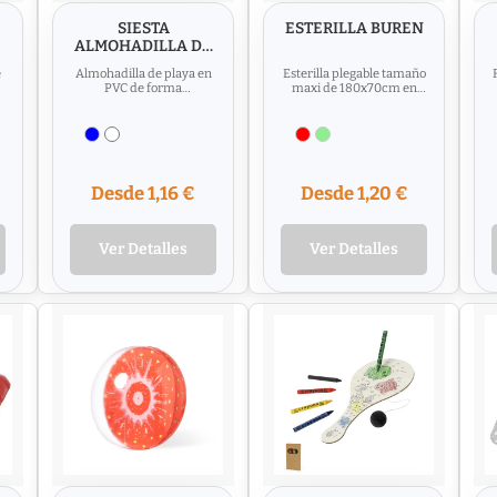
SIESTA
ESTERILLA BUREN
ALMOHADILLA DE
PLAYA
e
Almohadilla de playa en
Esterilla plegable tamaño
PVC de forma
maxi de 180x70cm en
rectangular.
resistente material non-
o
woven laminado en
variada...
Desde 1,16 €
Desde 1,20 €
Ver Detalles
Ver Detalles