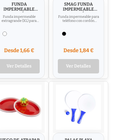
FUNDA
SMAG FUNDA
IMPERMEABLE
IMPERMEABLE
PARA TELÉFONO
PARA MÓVIL
Funda impermeable
Funda impermeable para
TALLA XL DOMBAY
extragrande (XL) para
teléfono con cordón
teléfono con certificación
ajustable y desmontable.
IPX7, que garantiza que
Índice de
el...
impermeabilidad:...
Desde 1,66 €
Desde 1,84 €
Ver Detalles
Ver Detalles