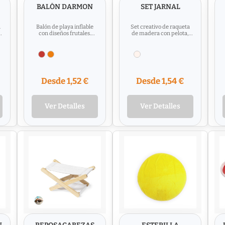
BALÓN DARMON
SET JARNAL
n
Balón de playa inflable
Set creativo de raqueta
,
con diseños frutales.
de madera con pelota,
Fabricado en resistente
ideal para colorear y
PVC y una mitad en...
jugar.Incluye divertidos...
Desde 1,52 €
Desde 1,54 €
Ver Detalles
Ver Detalles