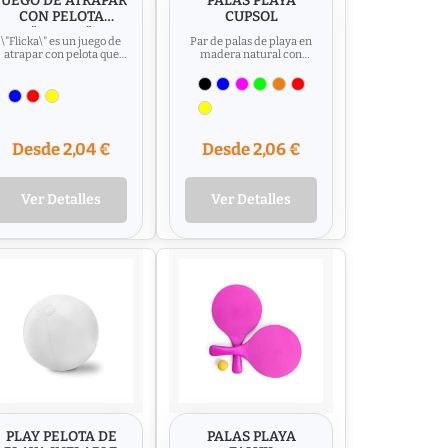
JUEGO DE ATRAPAR
PALAS PLAYA
CON PELOTA
CUPSOL
"FLICKA"
\"Flicka\" es un juego de
Par de palas de playa en
atrapar con pelota que
madera natural con
brilla en la oscuridad,
mango reforzado en
diseñado para llevar la...
variada gama de vivos
colores....
Desde 2,04 €
Desde 2,06 €
Ver Detalles
Ver Detalles
PLAY PELOTA DE
PALAS PLAYA