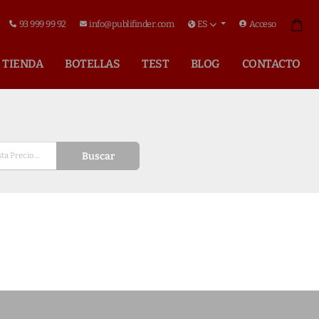
93 999 99 92
info@publifinder.com
ES
Acceso
TIENDA
BOTELLAS
TEST
BLOG
CONTACTO
Buscar