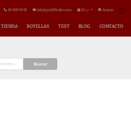
93 999 99 92
info@publifinder.com
ES
Acceso
TIENDA
BOTELLAS
TEST
BLOG
CONTACTO
Buscar