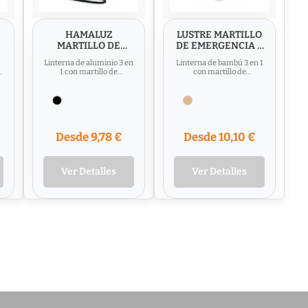
HAMALUZ
LUSTRE MARTILLO
MARTILLO DE
DE EMERGENCIA 3
EMERGENCIA 3 EN
EN 1
Linterna de aluminio 3 en
Linterna de bambú 3 en 1
1
y
1 con martillo de
con martillo de
emergencia y cortador de
emergencia y cortador de
cinturón de seguridad....
cinturón de seguridad.
Dispone...
Desde 9,78 €
Desde 10,10 €
Ver Detalles
Ver Detalles