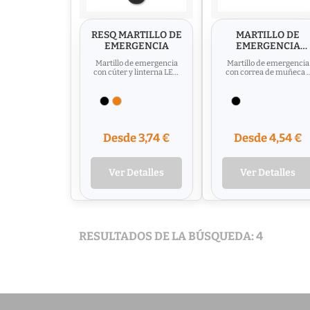
RESQ MARTILLO DE
MARTILLO DE
EMERGENCIA
EMERGENCIA
PITLANE
Martillo de emergencia
Martillo de emergencia
con cúter y linterna LED.
con correa de muñeca 
Fabricado en plástico
cortacinturones
ABS.
integrado en el mango.
Dos...
Desde 3,74 €
Desde 4,54 €
Ver Detalles
Ver Detalles
RESULTADOS DE LA BÚSQUEDA: 4