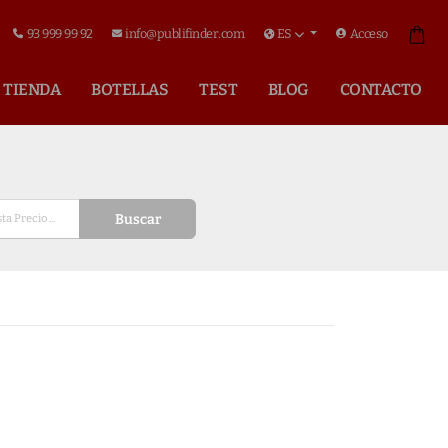
93 999 99 92
info@publifinder.com
ES
Acceso
TIENDA
BOTELLAS
TEST
BLOG
CONTACTO
Buscar