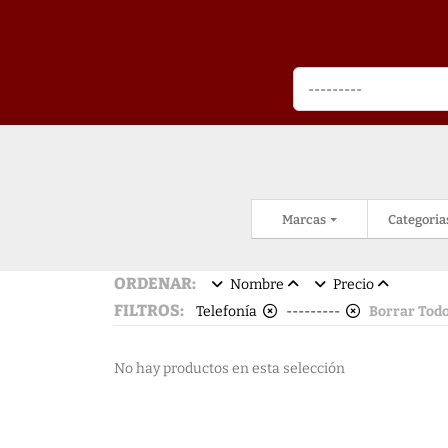
Marcas
Categoria
ORDENAR:
Nombre
Precio
FILTROS:
Telefonía
---------
Borrar Tod
No hay productos en esta selección