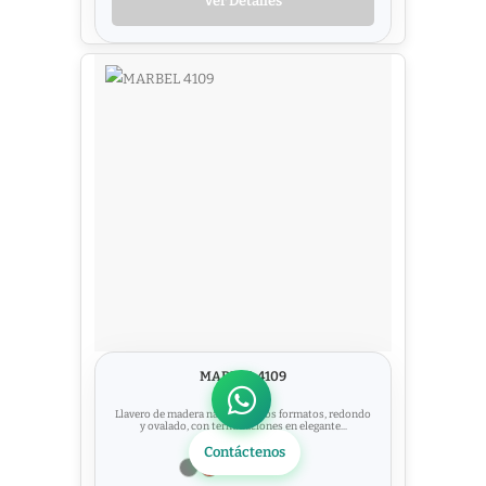
Ver Detalles
MARBEL 4109
Llavero de madera natural en dos formatos, redondo
y ovalado, con terminaciones en elegante...
Contáctenos